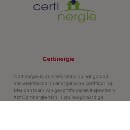
Certinergie
Certinergie is een referentie op het gebied
van elektrische en energetische certificering.
Met een team van gecertificeerde inspecteurs
zet Certinergie zich in om hoogwaardige
diensten te leveren voor het controleren van
de conformiteit en efficiëntie van elektrische
installaties. Hun expertise strekt zich ook uit
tot energieaudits, waardoor klanten hun