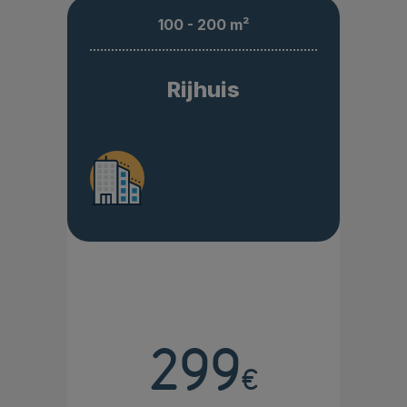
100 - 200 m²
Rijhuis
299
€