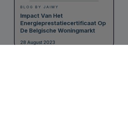
BLOG BY JAIMY
Impact Van Het
Energieprestatiecertificaat Op
De Belgische Woningmarkt
28 August 2023