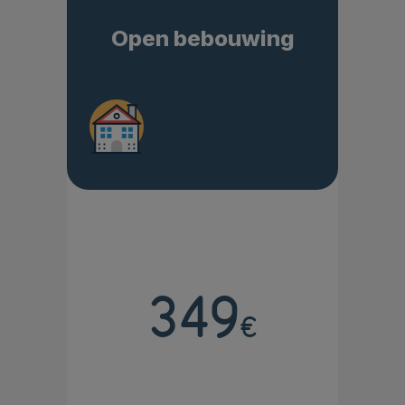
Open bebouwing
349
€